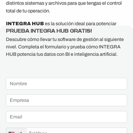
distintos sistemas y archivos para que tengas el control
total de tu operación.
INTEGRA HUB
es la solución ideal para potenciar
PRUEBA INTEGRA HUB GRATIS!
sistemas de gestión existentes con una capa avanzada
de Business Intelligence e Inteligencia Artificial,
Descubre cómo llevar tu software de gestión al siguiente
desarrollada por especialistas. Nuestra tecnología se
nivel. Completa el formulario y prueba cómo INTEGRA
HUB potencia tus datos con BI e inteligencia artificial.
integra con herramientas como
Physis
,
Tango
Gestión, Xubio, SISE y otros ERPs
, ampliando sus
capacidades con análisis avanzados, reportes
automatizados y modelos predictivos.
Con
INTEGRA HUB
, las empresas pueden transformar
sus datos en información estratégica sin modificar su
sistema actual.
INTEGRA HUB
se implementa de
forma rápida y escalable.