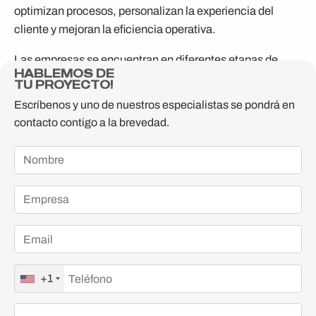
optimizan procesos, personalizan la experiencia del
cliente y mejoran la eficiencia operativa.
Las empresas se encuentran en diferentes etapas de
HABLEMOS DE
madurez tecnológica en cuanto a la adopción de IA. Por
TU PROYECTO!
ello, ofrecemos nuestro servicio AI Pilot, que facilita los
Escríbenos y uno de nuestros especialistas se pondrá en
primeros pasos en la integración de la Inteligencia
contacto contigo a la brevedad.
Artificial en tu organización, asegurando un enfoque
estructurado y exitoso para alcanzar la competitividad
necesaria en un entorno empresarial cada vez más
exigente.
+1