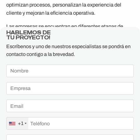
optimizan procesos, personalizan la experiencia del
cliente y mejoran la eficiencia operativa.
Las empresas se encuentran en diferentes etapas de
HABLEMOS DE
madurez tecnológica en cuanto a la adopción de IA. Por
TU PROYECTO!
ello, ofrecemos nuestro servicio AI Pilot, que facilita los
Escríbenos y uno de nuestros especialistas se pondrá en
primeros pasos en la integración de la Inteligencia
contacto contigo a la brevedad.
Artificial en tu organización, asegurando un enfoque
estructurado y exitoso para alcanzar la competitividad
necesaria en un entorno empresarial cada vez más
exigente.
+1