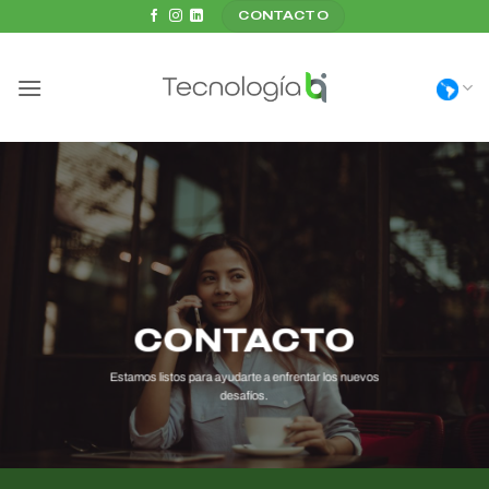
Saltar
CONTACTO
al
contenido
CONTACTO
Estamos listos para ayudarte a enfrentar los nuevos
desafíos.