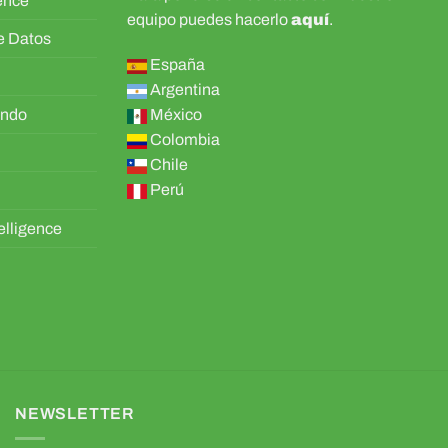
gence
equipo puedes hacerlo
aquí
.
de Datos
España
Argentina
ando
México
Colombia
Chile
Perú
elligence
NEWSLETTER