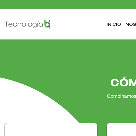
Saltar
al
contenido
INICIO
NO
CÓM
Combinamos d