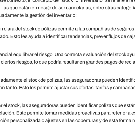
te contexto, el concepto de “stock” o “inventario” se refiere a la
n, las que están en riesgo de ser canceladas, entre otras catego
uadamente la gestión del inventario:
n clara del stock de pólizas permite a las compañías de seguros
do. Esto les ayuda a identificar tendencias, prever flujos de caj
sencial equilibrar el riesgo. Una correcta evaluación del stock ay
iertos riesgos, lo que podría resultar en grandes pagos de rec
lladamente el stock de pólizas, las aseguradoras pueden identifi
 tanto. Esto les permite ajustar sus ofertas, tarifas y campaña
ar el stock, las aseguradoras pueden identificar pólizas que está
lación. Esto permite tomar medidas proactivas para retener a e
ación personalizada o ajustes en las coberturas y de esta forma m