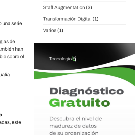
Staff Augmentation
(3)
Transformación Digital
(1)
o una serie
Varios
(1)
eglas de
también han
ble sobre el
ualia
o
.
adas, este