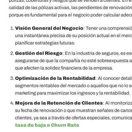
pólizas, coberturas y riesgos que se venden a clientes. En es
calidad de las pólizas activas, las pendientes de renovació
porque es fundamental para el negocio poder calcular adec
Visión General del Negocio
: Tener una comprensió
una instantánea precisa de su posición actual en el merca
planificar estrategias futuras.
Gestión del Riesgo
: En la industria de seguros, es e
asegurarse de que la compañía no esté sobreexpuesta a c
que afecten la solidez financiera de la empresa.
Optimización de la Rentabilidad
: Al conocer deta
segmentos rentables del mercado o aquellos que no lo son
marketing para maximizar los ingresos y la rentabilidad.
Mejora de la Retención de Clientes
: Al monitoriz
su fecha de renovación o que muestran señales de cance
clientes, ya sea a través de ofertas especiales, comunic
tasa de baja o Churn Rate