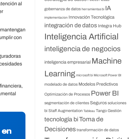
atención al
IA
gobernanza de datos
herramientas bi
er
Innovación Tecnológica
implementacion
integración de datos
Integra Hub
os mantengan
Inteligencia Artificial
cumplir con
inteligencia de negocios
eguradoras
Machine
inteligencia empresarial
ecesidades
Learning
microsoft bi
Microsoft Power BI
Modelos Predictivos
modelado de datos
financiera,
Power BI
damental
Optimización de Procesos
Seguros
segmentación de clientes
soluciones
bi
Staff Augmentation
Tango Gestión
Tableau
Toma de
tecnología bi
Decisiones
 en
transformación de datos