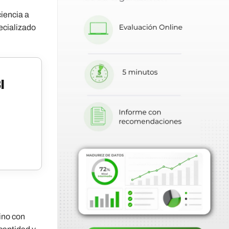
ciencia a
ecializado
I
sino con