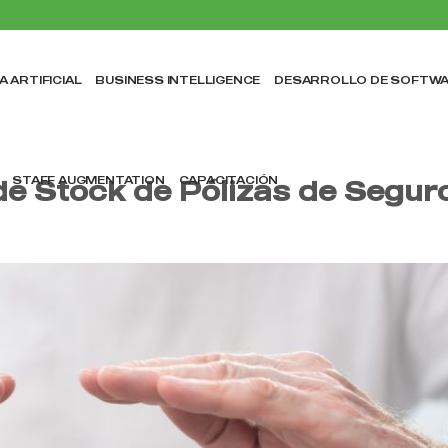
A ARTIFICIAL
BUSINESS INTELLIGENCE
DESARROLLO DE SOFTW
STAFF AUGMENTATION
CAPACITACIÓN
 de Stock de Pólizas de Segur