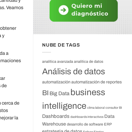
 cantidad y
rías. Veamos
 obtener
a y
NUBE DE TAGS
uda a
lamaciones
analítica avanzada
analítica de datos
Análisis de datos
car
automatización
automatización de reportes
s de
business
BI
Big Data
n cerca de
intelligence
clima laboral
consultor BI
stos
Dashboards
Data
dashboards interactivos
ejorar la
Warehouse
desarrollo de software
ERP
estrategia de datos
Felices Fiestas