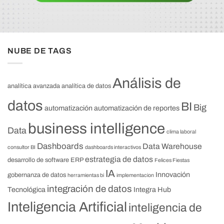
NUBE DE TAGS
Análisis de
analítica avanzada
analítica de datos
datos
BI
Big
automatización
automatización de reportes
business intelligence
Data
clima laboral
Dashboards
Data Warehouse
consultor BI
dashboards interactivos
estrategia de datos
desarrollo de software
ERP
Felices Fiestas
IA
Innovación
gobernanza de datos
herramientas bi
implementacion
integración de datos
Tecnológica
Integra Hub
Inteligencia Artificial
inteligencia de