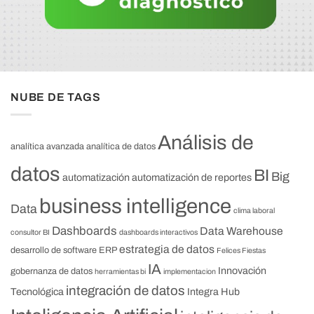
NUBE DE TAGS
Análisis de
analítica avanzada
analítica de datos
datos
BI
Big
automatización
automatización de reportes
business intelligence
Data
clima laboral
Dashboards
Data Warehouse
consultor BI
dashboards interactivos
estrategia de datos
desarrollo de software
ERP
Felices Fiestas
IA
Innovación
gobernanza de datos
herramientas bi
implementacion
integración de datos
Tecnológica
Integra Hub