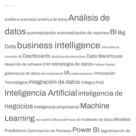
Análisis de
analítica avanzada
analítica de datos
datos
BI
Big
automatización
automatización de reportes
business intelligence
Data
clima laboral
Dashboards
Data Warehouse
consultor BI
dashboards interactivos
estrategia de datos
desarrollo de software
ERP
Felices Fiestas
IA
Innovación
gobernanza de datos
herramientas bi
implementacion
integración de datos
Tecnológica
Integra Hub
Inteligencia Artificial
inteligencia de
Machine
negocios
inteligencia empresarial
Learning
Modelos
modelado de datos
microsoft bi
Microsoft Power BI
Power BI
Predictivos
Optimización de Procesos
segmentación de