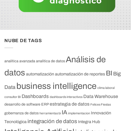
NUBE DE TAGS
Análisis de
analítica avanzada
analítica de datos
datos
BI
Big
automatización
automatización de reportes
business intelligence
Data
clima laboral
Dashboards
Data Warehouse
consultor BI
dashboards interactivos
estrategia de datos
desarrollo de software
ERP
Felices Fiestas
IA
Innovación
gobernanza de datos
herramientas bi
implementacion
integración de datos
Tecnológica
Integra Hub