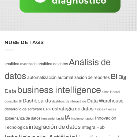
NUBE DE TAGS
Análisis de
analítica avanzada
analítica de datos
datos
BI
Big
automatización
automatización de reportes
business intelligence
Data
clima laboral
Dashboards
Data Warehouse
consultor BI
dashboards interactivos
estrategia de datos
desarrollo de software
ERP
Felices Fiestas
IA
Innovación
gobernanza de datos
herramientas bi
implementacion
integración de datos
Tecnológica
Integra Hub