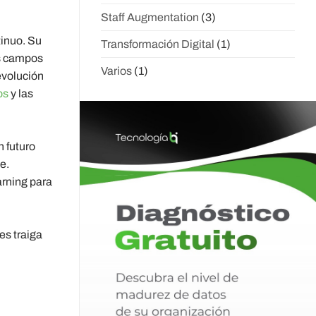
Staff Augmentation
(3)
tinuo. Su
Transformación Digital
(1)
os campos
Varios
(1)
evolución
os
y las
 futuro
e.
rning para
es traiga