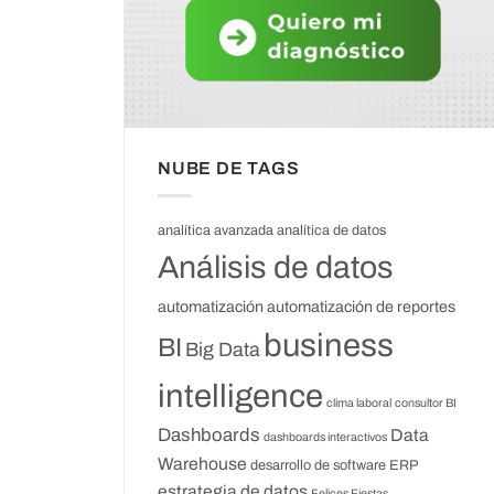
NUBE DE TAGS
analítica avanzada
analítica de datos
Análisis de datos
automatización
automatización de reportes
business
BI
Big Data
intelligence
clima laboral
consultor BI
Dashboards
Data
dashboards interactivos
Warehouse
desarrollo de software
ERP
estrategia de datos
Felices Fiestas