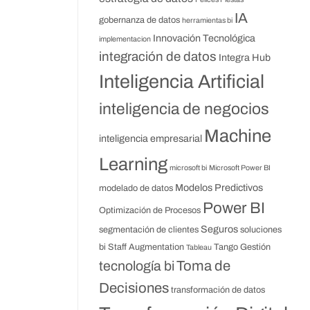
IA
gobernanza de datos
herramientas bi
Innovación Tecnológica
implementacion
integración de datos
Integra Hub
Inteligencia Artificial
inteligencia de negocios
Machine
inteligencia empresarial
Learning
microsoft bi
Microsoft Power BI
Modelos Predictivos
modelado de datos
Power BI
Optimización de Procesos
Seguros
segmentación de clientes
soluciones
bi
Staff Augmentation
Tango Gestión
Tableau
Toma de
tecnología bi
Decisiones
transformación de datos