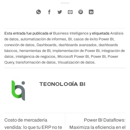
Esta entrada fue publicada el
Business Intelligence
y etiquetada
Análisis
de datos
,
automatización de informes
,
BI
,
casos de éxito Power BI
,
conexión de datos
,
Dashboards
,
dashboards avanzados
,
dashboards
básicos
,
herramientas de BI
,
implementación de Power BI
,
integración de
datos
,
inteligencia de negocios
,
Microsoft Power BI
,
Power BI
,
Power
Query
,
transformación de datos
,
Visualización de datos
.
TECNOLOGÍA BI
Costo de mercadería
Power BI Dataflows:
vendida: lo que tu ERP no te
Maximiza la eficiencia en el