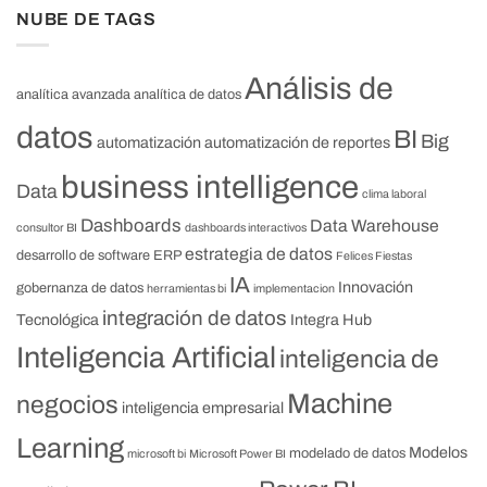
NUBE DE TAGS
Análisis de
analítica avanzada
analítica de datos
datos
BI
Big
automatización
automatización de reportes
business intelligence
Data
clima laboral
Dashboards
Data Warehouse
consultor BI
dashboards interactivos
estrategia de datos
desarrollo de software
ERP
Felices Fiestas
IA
Innovación
gobernanza de datos
herramientas bi
implementacion
integración de datos
Tecnológica
Integra Hub
Inteligencia Artificial
inteligencia de
Machine
negocios
inteligencia empresarial
Learning
Modelos
modelado de datos
microsoft bi
Microsoft Power BI