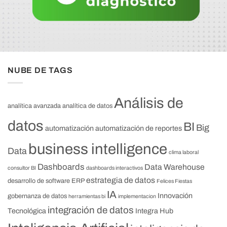
NUBE DE TAGS
Análisis de
analítica avanzada
analítica de datos
datos
BI
Big
automatización
automatización de reportes
business intelligence
Data
clima laboral
Dashboards
Data Warehouse
consultor BI
dashboards interactivos
estrategia de datos
desarrollo de software
ERP
Felices Fiestas
IA
Innovación
gobernanza de datos
herramientas bi
implementacion
integración de datos
Tecnológica
Integra Hub