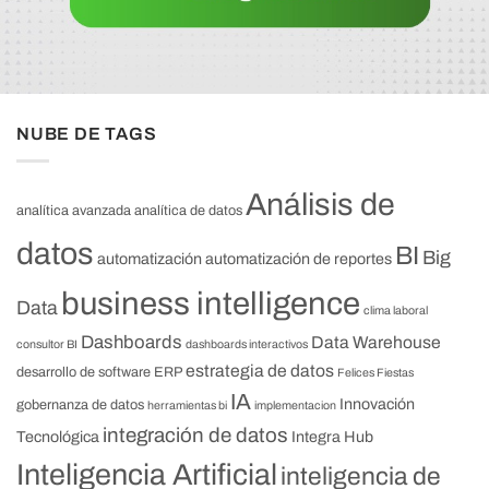
NUBE DE TAGS
Análisis de
analítica avanzada
analítica de datos
datos
BI
Big
automatización
automatización de reportes
business intelligence
Data
clima laboral
Dashboards
Data Warehouse
consultor BI
dashboards interactivos
estrategia de datos
desarrollo de software
ERP
Felices Fiestas
IA
Innovación
gobernanza de datos
herramientas bi
implementacion
integración de datos
Tecnológica
Integra Hub
Inteligencia Artificial
inteligencia de