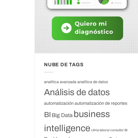
NUBE DE TAGS
analítica avanzada
analítica de datos
Análisis de datos
automatización
automatización de reportes
business
BI
Big Data
intelligence
clima laboral
consultor BI