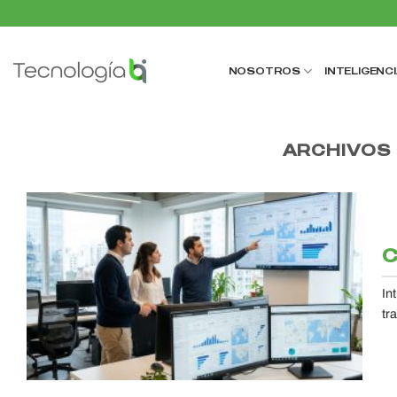
Saltar
al
contenido
NOSOTROS
INTELIGENCI
ARCHIVOS 
C
In
tr