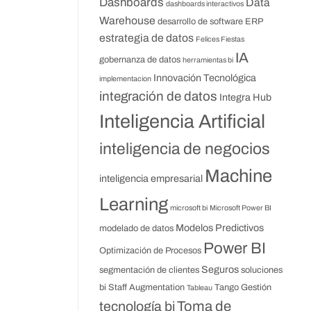
Dashboards
Data
dashboards interactivos
Warehouse
desarrollo de software
ERP
estrategia de datos
Felices Fiestas
IA
gobernanza de datos
herramientas bi
Innovación Tecnológica
implementacion
integración de datos
Integra Hub
Inteligencia Artificial
inteligencia de negocios
Machine
inteligencia empresarial
Learning
microsoft bi
Microsoft Power BI
Modelos Predictivos
modelado de datos
Power BI
Optimización de Procesos
Seguros
segmentación de clientes
soluciones
bi
Staff Augmentation
Tango Gestión
Tableau
Toma de
tecnología bi