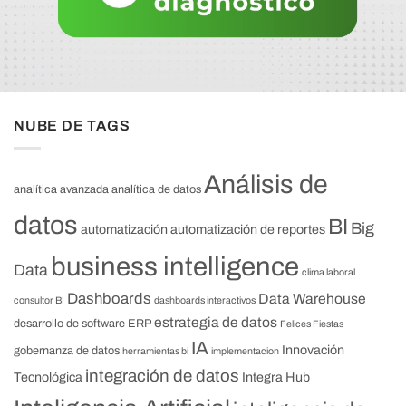
NUBE DE TAGS
Análisis de
analítica avanzada
analítica de datos
datos
BI
Big
automatización
automatización de reportes
business intelligence
Data
clima laboral
Dashboards
Data Warehouse
consultor BI
dashboards interactivos
estrategia de datos
desarrollo de software
ERP
Felices Fiestas
IA
Innovación
gobernanza de datos
herramientas bi
implementacion
integración de datos
Tecnológica
Integra Hub