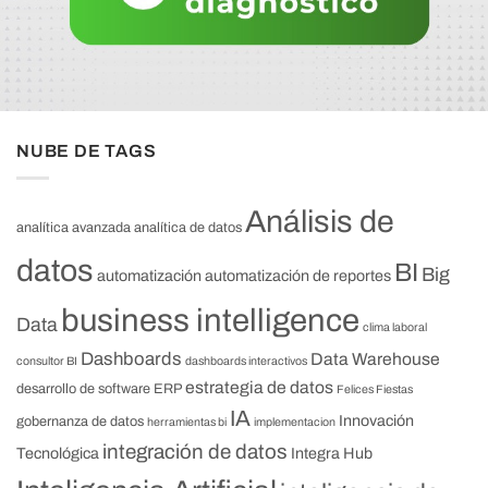
NUBE DE TAGS
Análisis de
analítica avanzada
analítica de datos
datos
BI
Big
automatización
automatización de reportes
business intelligence
Data
clima laboral
Dashboards
Data Warehouse
consultor BI
dashboards interactivos
estrategia de datos
desarrollo de software
ERP
Felices Fiestas
IA
Innovación
gobernanza de datos
herramientas bi
implementacion
integración de datos
Tecnológica
Integra Hub