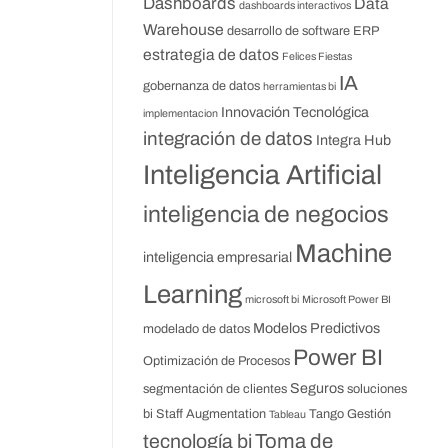
Dashboards
Data
dashboards interactivos
Warehouse
desarrollo de software
ERP
estrategia de datos
Felices Fiestas
IA
gobernanza de datos
herramientas bi
Innovación Tecnológica
implementacion
integración de datos
Integra Hub
Inteligencia Artificial
inteligencia de negocios
Machine
inteligencia empresarial
Learning
microsoft bi
Microsoft Power BI
Modelos Predictivos
modelado de datos
Power BI
Optimización de Procesos
Seguros
segmentación de clientes
soluciones
bi
Staff Augmentation
Tango Gestión
Tableau
Toma de
tecnología bi