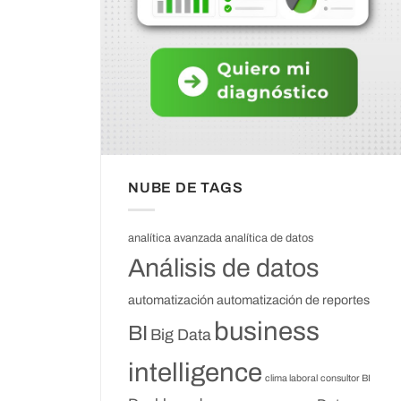
NUBE DE TAGS
analítica avanzada
analítica de datos
Análisis de datos
automatización
automatización de reportes
business
BI
Big Data
intelligence
clima laboral
consultor BI