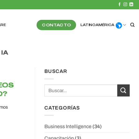
CONTACTO
ARE
LATINOAMÉRICA
IA
BUSCAR
EOS
D?
emos
CATEGORÍAS
Business Intelligence
(34)
Capacitación
(3)