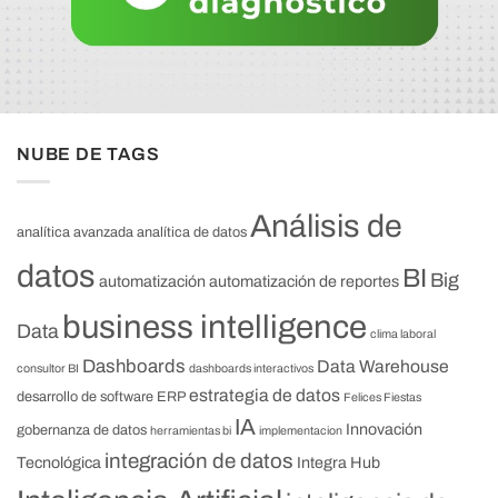
NUBE DE TAGS
Análisis de
analítica avanzada
analítica de datos
datos
BI
Big
automatización
automatización de reportes
business intelligence
Data
clima laboral
Dashboards
Data Warehouse
consultor BI
dashboards interactivos
estrategia de datos
desarrollo de software
ERP
Felices Fiestas
IA
Innovación
gobernanza de datos
herramientas bi
implementacion
integración de datos
Tecnológica
Integra Hub