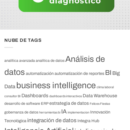
NUBE DE TAGS
Análisis de
analítica avanzada
analítica de datos
datos
BI
Big
automatización
automatización de reportes
business intelligence
Data
clima laboral
Dashboards
Data Warehouse
consultor BI
dashboards interactivos
estrategia de datos
desarrollo de software
ERP
Felices Fiestas
IA
Innovación
gobernanza de datos
herramientas bi
implementacion
integración de datos
Tecnológica
Integra Hub