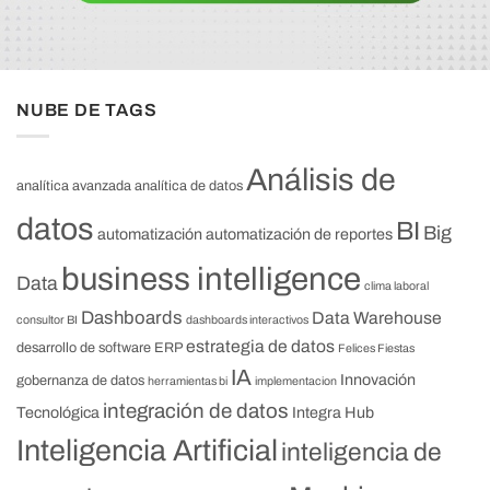
NUBE DE TAGS
Análisis de
analítica avanzada
analítica de datos
datos
BI
Big
automatización
automatización de reportes
business intelligence
Data
clima laboral
Dashboards
Data Warehouse
consultor BI
dashboards interactivos
estrategia de datos
desarrollo de software
ERP
Felices Fiestas
IA
Innovación
gobernanza de datos
herramientas bi
implementacion
integración de datos
Tecnológica
Integra Hub
Inteligencia Artificial
inteligencia de