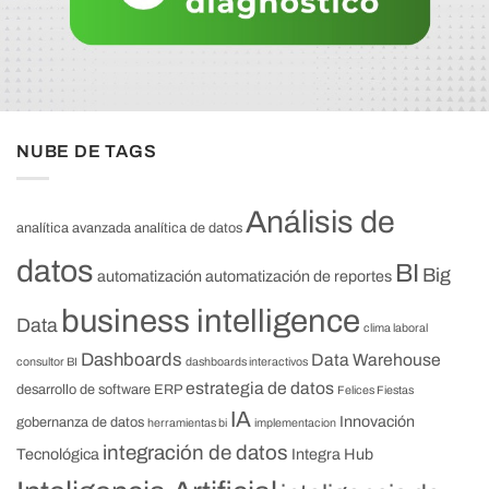
NUBE DE TAGS
Análisis de
analítica avanzada
analítica de datos
datos
BI
Big
automatización
automatización de reportes
business intelligence
Data
clima laboral
Dashboards
Data Warehouse
consultor BI
dashboards interactivos
estrategia de datos
desarrollo de software
ERP
Felices Fiestas
IA
Innovación
gobernanza de datos
herramientas bi
implementacion
integración de datos
Tecnológica
Integra Hub