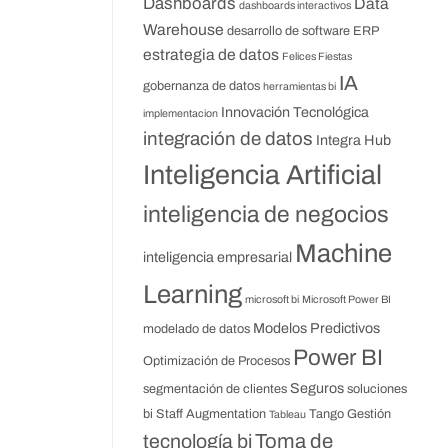
Dashboards
Data
dashboards interactivos
Warehouse
desarrollo de software
ERP
estrategia de datos
Felices Fiestas
IA
gobernanza de datos
herramientas bi
Innovación Tecnológica
implementacion
integración de datos
Integra Hub
Inteligencia Artificial
inteligencia de negocios
Machine
inteligencia empresarial
Learning
microsoft bi
Microsoft Power BI
Modelos Predictivos
modelado de datos
Power BI
Optimización de Procesos
Seguros
segmentación de clientes
soluciones
bi
Staff Augmentation
Tango Gestión
Tableau
Toma de
tecnología bi