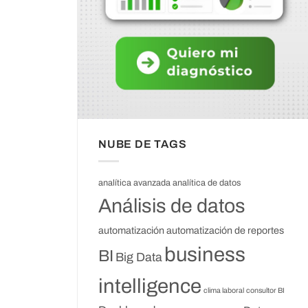
NUBE DE TAGS
analítica avanzada
analítica de datos
Análisis de datos
automatización
automatización de reportes
business
BI
Big Data
intelligence
clima laboral
consultor BI