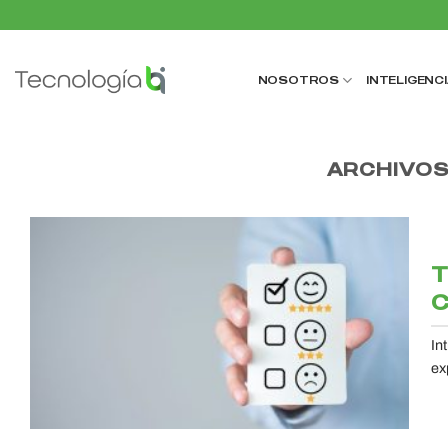
Saltar
al
contenido
NOSOTROS
INTELIGENCI
ARCHIVOS
T
C
In
ex