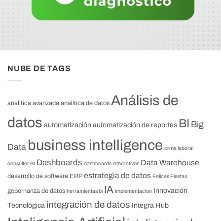
NUBE DE TAGS
Análisis de
analítica avanzada
analítica de datos
datos
BI
Big
automatización
automatización de reportes
business intelligence
Data
clima laboral
Dashboards
Data Warehouse
consultor BI
dashboards interactivos
estrategia de datos
desarrollo de software
ERP
Felices Fiestas
IA
Innovación
gobernanza de datos
herramientas bi
implementacion
integración de datos
Tecnológica
Integra Hub