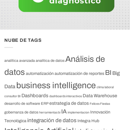
NUBE DE TAGS
Análisis de
analítica avanzada
analítica de datos
datos
BI
Big
automatización
automatización de reportes
business intelligence
Data
clima laboral
Dashboards
Data Warehouse
consultor BI
dashboards interactivos
estrategia de datos
desarrollo de software
ERP
Felices Fiestas
IA
Innovación
gobernanza de datos
herramientas bi
implementacion
integración de datos
Tecnológica
Integra Hub