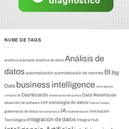
NUBE DE TAGS
Análisis de
analítica avanzada
analítica de datos
datos
BI
Big
automatización
automatización de reportes
business intelligence
Data
clima laboral
Dashboards
Data Warehouse
consultor BI
dashboards interactivos
estrategia de datos
desarrollo de software
ERP
Felices Fiestas
IA
Innovación
gobernanza de datos
herramientas bi
implementacion
integración de datos
Tecnológica
Integra Hub