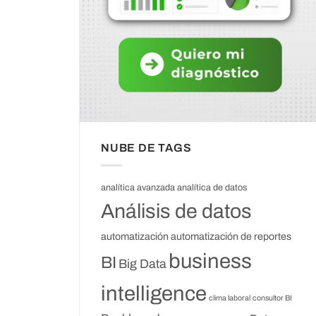
NUBE DE TAGS
analítica avanzada
analítica de datos
Análisis de datos
automatización
automatización de reportes
business
BI
Big Data
intelligence
clima laboral
consultor BI