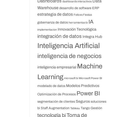
Dashboards
Data
dashboards interactivos
Warehouse
desarrollo de software
ERP
estrategia de datos
Felices Fiestas
IA
gobernanza de datos
herramientas bi
Innovación Tecnológica
implementacion
integración de datos
Integra Hub
Inteligencia Artificial
inteligencia de negocios
Machine
inteligencia empresarial
Learning
microsoft bi
Microsoft Power BI
Modelos Predictivos
modelado de datos
Power BI
Optimización de Procesos
Seguros
segmentación de clientes
soluciones
bi
Staff Augmentation
Tango Gestión
Tableau
Toma de
tecnología bi