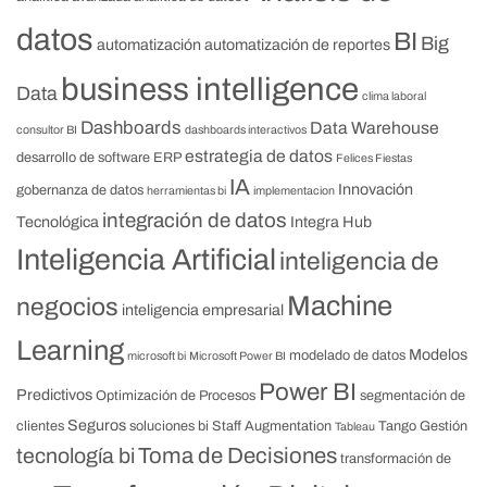
datos
BI
Big
automatización
automatización de reportes
business intelligence
Data
clima laboral
Dashboards
Data Warehouse
consultor BI
dashboards interactivos
estrategia de datos
desarrollo de software
ERP
Felices Fiestas
IA
Innovación
gobernanza de datos
herramientas bi
implementacion
integración de datos
Tecnológica
Integra Hub
Inteligencia Artificial
inteligencia de
Machine
negocios
inteligencia empresarial
Learning
Modelos
modelado de datos
microsoft bi
Microsoft Power BI
Power BI
Predictivos
Optimización de Procesos
segmentación de
Seguros
clientes
soluciones bi
Staff Augmentation
Tango Gestión
Tableau
Toma de Decisiones
tecnología bi
transformación de