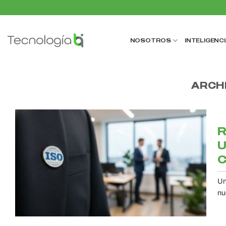
Saltar
al
contenido
NOSOTROS
INTELIGENCI
ARCH
R
U
C
Un
nu