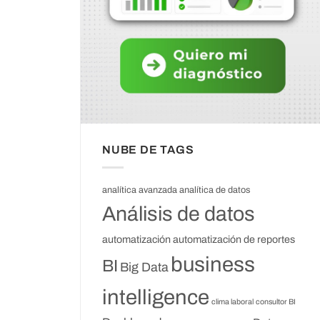
NUBE DE TAGS
analítica avanzada
analítica de datos
Análisis de datos
automatización
automatización de reportes
business
BI
Big Data
intelligence
clima laboral
consultor BI