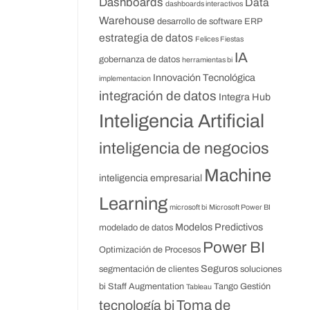
Dashboards
Data
dashboards interactivos
Warehouse
desarrollo de software
ERP
estrategia de datos
Felices Fiestas
IA
gobernanza de datos
herramientas bi
Innovación Tecnológica
implementacion
integración de datos
Integra Hub
Inteligencia Artificial
inteligencia de negocios
Machine
inteligencia empresarial
Learning
microsoft bi
Microsoft Power BI
Modelos Predictivos
modelado de datos
Power BI
Optimización de Procesos
Seguros
segmentación de clientes
soluciones
bi
Staff Augmentation
Tango Gestión
Tableau
Toma de
tecnología bi